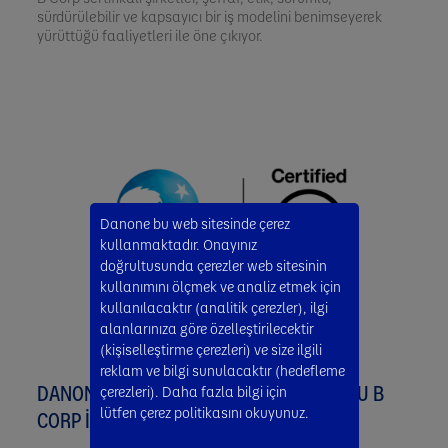
sürdürülebilir ve kapsayıcı bir iş modelini benimseyerek
yürüttüğü faaliyetleri ile öne çıkıyor.
Danone bu web sitesinde çerez
kullanmaktadır. Onayınız
doğrultusunda çerezler web sitesinin
kullanımını ölçmek ve analiz etmek için
kullanılacaktır (analitik çerezler), ilgi
alanlarınıza göre özelleştirilecektir
(kişiselleştirme çerezleri) ve size ilgili
reklam ve bilgi sunulacaktır (hedefleme
DANONE TÜRKİYE'NİN FAYDA YOLCULUĞU B
çerezleri). Daha fazla bilgi için
lütfen çerez politikasını okuyunuz.
CORP İLE TAÇLANDI