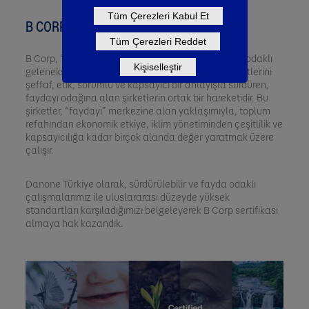
Tüm Çerezleri Kabul Et
B CORP™ NEDİR?
Tüm Çerezleri Reddet
B Corp, “Benefit Corporation” (Faydalı Şirket), kâr odaklı
Kişiselleştir
geleneksel iş modellerinin ötesine geçerek, faaliyetlerini
şeffaf, etik, sorumlu ve kapsayıcı bir anlayışla sürdüren,
faydayı odağına alan şirketlerin ortak bir hareketidir. Bu
şirketler, “faydayı” merkezine alan yaklaşımıyla, toplum
refahından ekonomik etkiye, iklim yönetiminden çeşitlilik ve
kapsayıcılığa kadar birçok alanda değer yaratmak üzere
çalışır.
Danone Türkiye olarak, sürdürülebilir ve fayda odaklı
çalışmalarımız ile uluslararası düzeyde yüksek
standartları karşıladığımızı belgeleyerek B Corp sertifikası
almaya hak kazandık.