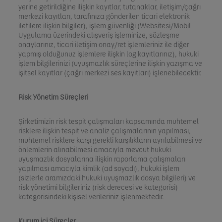
yerine getirildiğine ilişkin kayıtlar, tutanaklar, iletişim/çağrı
merkezi kayıtları, tarafınıza gönderilen ticari elektronik
iletilere ilişkin bilgiler), işlem güvenliği (Websitesi/Mobil
Uygulama üzerindeki alışveriş işleminize, sözleşme
onaylarınız, ticari iletişim onay/ret işlemleriniz ile diğer
yapmış olduğunuz işlemlere ilişkin log kayıtlarınız), hukuki
işlem bilgilerinizi (uyuşmazlık süreçlerine ilişkin yazışma ve
işitsel kayıtlar (çağrı merkezi ses kayıtları) işlenebilecektir.
Risk Yönetim Süreçleri
Şirketimizin risk tespit çalışmaları kapsamında muhtemel
risklere ilişkin tespit ve analiz çalışmalarının yapılması,
muhtemel risklere karşı gerekli karşılıkların ayrılabilmesi ve
önlemlerin alınabilmesi amacıyla mevcut hukuki
uyuşmazlık dosyalarına ilişkin raporlama çalışmaları
yapılması amacıyla kimlik (ad soyadı), hukuki işlem
(sizlerle aramızdaki hukuki uyuşmazlık dosya bilgileri) ve
risk yönetimi bilgileriniz (risk derecesi ve kategorisi)
kategorisindeki kişisel verileriniz işlenmektedir.
Kurum içi Süreçler