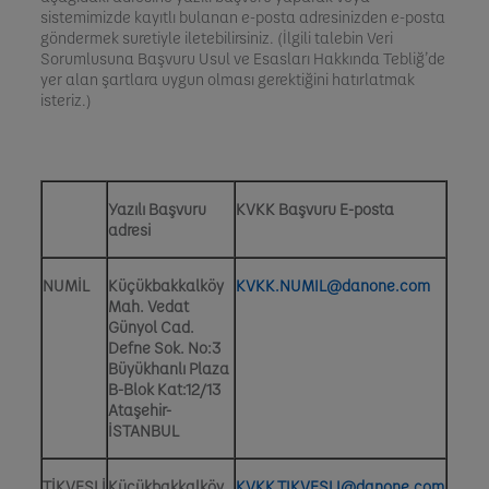
sistemimizde kayıtlı bulanan e-posta adresinizden e-posta
göndermek suretiyle iletebilirsiniz. (İlgili talebin Veri
Sorumlusuna Başvuru Usul ve Esasları Hakkında Tebliğ’de
yer alan şartlara uygun olması gerektiğini hatırlatmak
isteriz.)
Yazılı Başvuru
KVKK Başvuru E-posta
adresi
NUMİL
Küçükbakkalköy
KVKK.NUMIL@danone.com
Mah. Vedat
Günyol Cad.
Defne Sok. No:3
Büyükhanlı Plaza
B-Blok Kat:12/13
Ataşehir-
İSTANBUL
TİKVEŞLİ
Küçükbakkalköy
KVKK.TIKVESLI@danone.com