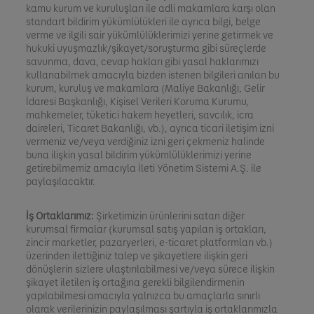
kamu kurum ve kuruluşları ile adli makamlara karşı olan
standart bildirim yükümlülükleri ile ayrıca bilgi, belge
verme ve ilgili sair yükümlülüklerimizi yerine getirmek ve
hukuki uyuşmazlık/şikayet/soruşturma gibi süreçlerde
savunma, dava, cevap hakları gibi yasal haklarımızı
kullanabilmek amacıyla bizden istenen bilgileri anılan bu
kurum, kuruluş ve makamlara (Maliye Bakanlığı, Gelir
İdaresi Başkanlığı, Kişisel Verileri Koruma Kurumu,
mahkemeler, tüketici hakem heyetleri, savcılık,
icra
daireleri, Ticaret Bakanlığı, vb.), ayrıca ticari iletişim izni
vermeniz ve/veya verdiğiniz izni geri çekmeniz halinde
buna ilişkin yasal bildirim yükümlülüklerimizi yerine
getirebilmemiz amacıyla İleti Yönetim Sistemi A.Ş. ile
paylaşılacaktır.
İş Ortaklarımız:
Şirketimizin ürünlerini satan diğer
kurumsal firmalar (kurumsal satış yapılan iş ortakları,
zincir marketler, pazaryerleri, e-ticaret platformları vb.)
üzerinden ilettiğiniz talep ve şikayetlere ilişkin geri
dönüşlerin sizlere ulaştırılabilmesi ve/veya sürece ilişkin
şikayet iletilen iş ortağına gerekli bilgilendirmenin
yapılabilmesi amacıyla yalnızca bu amaçlarla sınırlı
olarak verilerinizin paylaşılması şartıyla iş ortaklarımızla