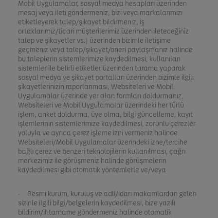
Mobil Uygulamalar, sosyal medya hesapları üzerinden
mesaj veya ileti göndermeniz, bizi veya markalarımızı
etiketleyerek talep/şikayet bildirmeniz, iş
ortaklarımız/ticari müşterilerimiz üzerinden ileteceğiniz
talep ve şikayetler vs.) üzerinden bizimle iletişime
geçmeniz veya talep/şikayet/öneri paylaşmanız halinde
bu taleplerin sistemlerimize kaydedilmesi, kullanılan
sistemler ile belirli etiketler üzerinden tarama yaparak
sosyal medya ve şikayet portalları üzerinden bizimle ilgili
şikayetlerinizin raporlanması, Websiteleri ve Mobil
Uygulamalar üzerinde yer alan formları doldurmanız,
Websiteleri ve Mobil Uygulamalar üzerindeki her türlü
işlem, anket doldurma, üye olma, bilgi güncelleme, kayıt
işlemlerinin sistemlerimize kaydedilmesi, zorunlu çerezler
yoluyla ve ayrıca çerez işleme izni vermeniz halinde
Websiteleri/Mobil Uygulamalar üzerindeki izne/tercihe
bağlı çerez ve benzeri teknolojilerin kullanılması, çağrı
merkezimiz ile görüşmeniz halinde görüşmelerin
kaydedilmesi gibi otomatik yöntemlerle ve/veya
· Resmi kurum, kuruluş ve adli/idari makamlardan gelen
sizinle ilgili bilgi/belgelerin kaydedilmesi, bize yazılı
bildirim/ihtarname göndermeniz halinde otomatik