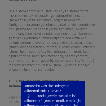
Bilgi sistemlerimiz ve müşteri veri kayıt sistemlerimize
ilişkin bakım, teknik destek, geliştirme/hata düzeltme
işlemlerinin yerine getirilmesi, bağımsız denetim
faaliyetlerinin yerine getirilmesi, şirket içi rutin denetim ve
soruşturma faaliyetlerinin yerine getirilmesi, Müşteri
memnuniyetine ilişkin birimler arasında iletişim kurulması
gerekli aksiyonların alınması kapsamında kimlik (ad,
soyadı, kurumsal üyelik halinde yetkili ad soyadı), iletişim
(adres, ev/cep telefon numarası, e-posta adresi), müşteri
işlem bilgileri (sipariş kayıtları (alınan ürün, adet, fiyat,
sipariş tarih ve saati, teslimat tarihi), ödeme yöntemi,
ödeme kanalı), işlem güvenliği (şifre), işitsel kayıtlar (çağrı
merkezi ses kayıtları), hukuki işlem (uyuşmazlık dosya
bilgileri) bilgileriniz işlenecektir.
2. Kişisel verilerinizi kimlere ve hangi amaçla
aktarabiliriz ?
Danone bu web sitesinde çerez
kullanmaktadır. Onayınız
doğrultusunda çerezler web sitesinin
Kişisel verileriniz aşağıdaki alıcı gruplarına
kullanımını ölçmek ve analiz etmek için
aktarılabilecektir:
kullanılacaktır (analitik çerezler), ilgi