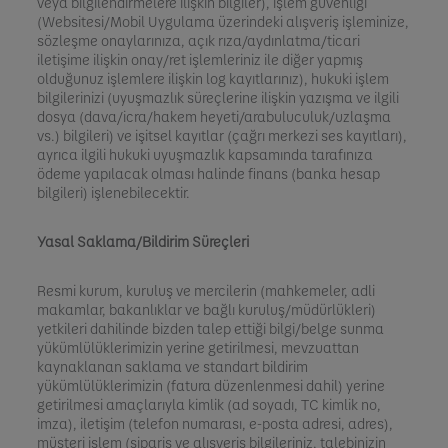
veya bilgilendirmelere ilişkin bilgiler), işlem güvenliği
(Websitesi/Mobil Uygulama üzerindeki alışveriş işleminize,
sözleşme onaylarınıza, açık rıza/aydınlatma/ticari
iletişime ilişkin onay/ret işlemleriniz ile diğer yapmış
olduğunuz işlemlere ilişkin log kayıtlarınız), hukuki işlem
bilgilerinizi (uyuşmazlık süreçlerine ilişkin yazışma ve ilgili
dosya (dava/icra/hakem heyeti/arabuluculuk/uzlaşma
vs.) bilgileri) ve işitsel kayıtlar (çağrı merkezi ses kayıtları),
ayrıca ilgili hukuki uyuşmazlık kapsamında tarafınıza
ödeme yapılacak olması halinde finans (banka hesap
bilgileri) işlenebilecektir.
Yasal Saklama/Bildirim Süreçleri
Resmi kurum, kuruluş ve mercilerin (mahkemeler, adli
makamlar, bakanlıklar ve bağlı kuruluş/müdürlükleri)
yetkileri dahilinde bizden talep ettiği bilgi/belge sunma
yükümlülüklerimizin yerine getirilmesi, mevzuattan
kaynaklanan saklama ve standart bildirim
yükümlülüklerimizin (fatura düzenlenmesi dahil) yerine
getirilmesi amaçlarıyla kimlik (ad soyadı, TC kimlik no,
imza), iletişim (telefon numarası, e-posta adresi, adres),
müşteri işlem (sipariş ve alışveriş bilgileriniz, talebinizin