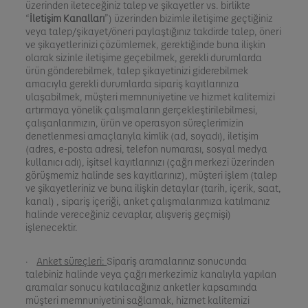
üzerinden ileteceğiniz talep ve şikayetler vs. birlikte
“
İletişim Kanalları
”) üzerinden bizimle iletişime geçtiğiniz
veya talep/şikayet/öneri paylaştığınız takdirde talep, öneri
ve şikayetlerinizi çözümlemek, gerektiğinde buna ilişkin
olarak sizinle iletişime geçebilmek, gerekli durumlarda
ürün gönderebilmek, talep şikayetinizi giderebilmek
amacıyla gerekli durumlarda sipariş kayıtlarınıza
ulaşabilmek, müşteri memnuniyetine ve hizmet kalitemizi
artırmaya yönelik çalışmaların gerçekleştirilebilmesi,
çalışanlarımızın, ürün ve operasyon süreçlerimizin
denetlenmesi amaçlarıyla kimlik (ad, soyadı), iletişim
(adres, e-posta adresi, telefon numarası
, sosyal medya
kullanıcı adı), işitsel kayıtlarınızı (çağrı merkezi üzerinden
görüşmemiz halinde ses kayıtlarınız), müşteri işlem (talep
ve şikayetleriniz ve buna ilişkin detaylar (tarih, içerik, saat,
kanal) , sipariş içeriği, anket çalışmalarımıza katılmanız
halinde vereceğiniz cevaplar, alışveriş geçmişi)
işlenecektir.
·
Anket süreçleri:
Sipariş aramalarınız sonucunda
talebiniz halinde veya çağrı merkezimiz kanalıyla yapılan
aramalar sonucu katılacağınız anketler kapsamında
müşteri memnuniyetini sağlamak, hizmet kalitemizi