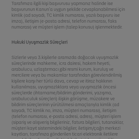
Tarafımıza ilgili kişi başvurusu yapmanız halinde ise
başvurunun Kanun’a uygun şekilde cevaplanabilmesi için
kimlik (ad soyadı, TC kimlik numarası, yazılı başvuru ise
imza), iletişim (e-posta adresi, telefon numarası, faks
numarası) ve müşteri işlem (talep konusu) işlenmektedir.
Hukuki Uyuşmazlık Süreçleri
Sizlerle veya 3.kişilerle aramızda doğacak uyuşmazlık
süreçlerinde mahkeme, icra dairesi, hakem heyeti,
arabulucu, uzlaştırmacı gibi resmi kurum, kuruluş ve
mercilere veya bu makamlar tarafından görevlendirilmiş
kişilere karşı her türlü dava, cevap ve itiraz hakkının
kullanılması, uyuşmazlıklara veya uyuşmazlık öncesi
süreçlerde (ihtarname/bildirim gönderimi, yazışma,
arabuluculuk süreçleri) ilişkin görüşme, müzakere ve
bildirim süreçlerinin yürütülmesi amaçlarıyla kimlik (ad
soyadı, TC kimlik no, imza, müşteri numarası), iletişim
(telefon numarası, e-posta adresi, adres), müşteri işlem
(sipariş ve alışveriş bilgileriniz, fatura bilgileri, tutanaklar,
müşteri kayıt sistemindeki bilgiler, iletişim/çağrı merkezi
kayıtları, tarafınıza gönderilen ticari elektronik iletilere