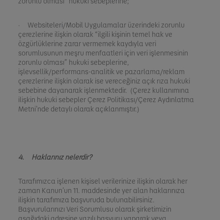
zorunlu olması” hukuki sebeplerine;
· Websiteleri/Mobil Uygulamalar üzerindeki zorunlu
çerezlerine ilişkin olarak “ilgili kişinin temel hak ve
özgürlüklerine zarar vermemek kaydıyla veri
sorumlusunun meşru menfaatleri için veri işlenmesinin
zorunlu olması” hukuki sebeplerine,
işlevsellik/performans-analitik ve pazarlama/reklam
çerezlerine ilişkin olarak ise vereceğiniz açık rıza hukuki
sebebine dayanarak işlenmektedir. (Çerez kullanımına
ilişkin hukuki sebepler Çerez Politikası/Çerez Aydınlatma
Metni’nde detaylı olarak açıklanmıştır.)
4. Haklarınız nelerdir?
Tarafımızca işlenen kişisel verilerinize ilişkin olarak her
zaman Kanun’un 11. maddesinde yer alan haklarınıza
ilişkin tarafımıza başvuruda bulunabilirsiniz.
Başvurularınızı Veri Sorumlusu olarak şirketimizin
aşağıdaki adresine yazılı başvuru yaparak veya